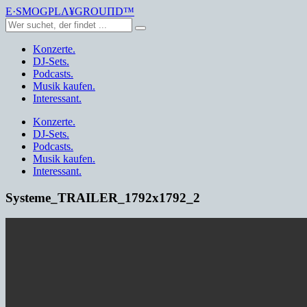
E·SMOGPLΛ¥GROUПD™
Konzerte.
DJ-Sets.
Podcasts.
Musik kaufen.
Interessant.
Konzerte.
DJ-Sets.
Podcasts.
Musik kaufen.
Interessant.
Systeme_TRAILER_1792x1792_2