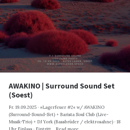
AWAKINO | Surround Sound Set
(Soest)
Fr. 19.09.2025 · »Lagerfeuer #2« w/ AWAKINO
(Surround-Sound-Set) + Barista Soul Club (Live-
Musik-Trio) + DJ York (Bassbrüder / elektrosahne) · 18
Uhr Einlass · Eintritt…
Read more