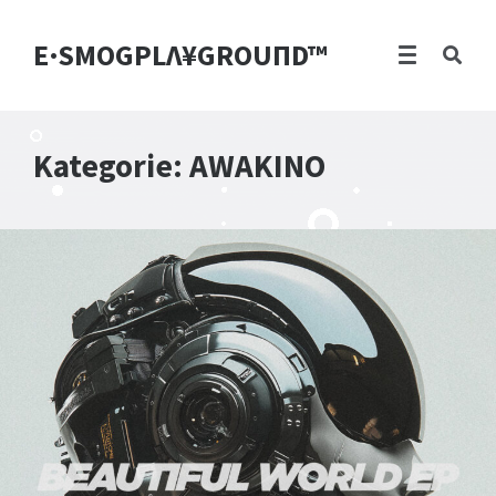
E·SMOGPLΛ¥GROUПD™
Kategorie:
AWAKINO