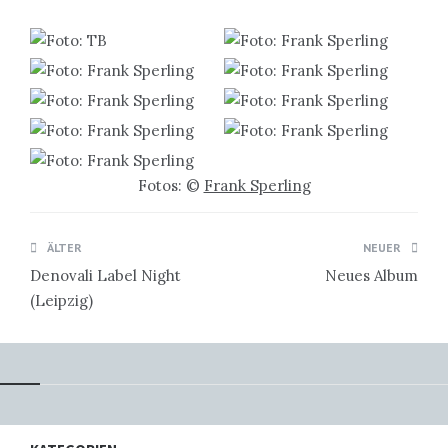
Fotos: ©
Frank Sperling
Beitragsnavigation
ÄLTER
NEUER
Denovali Label Night
Neues Album
(Leipzig)